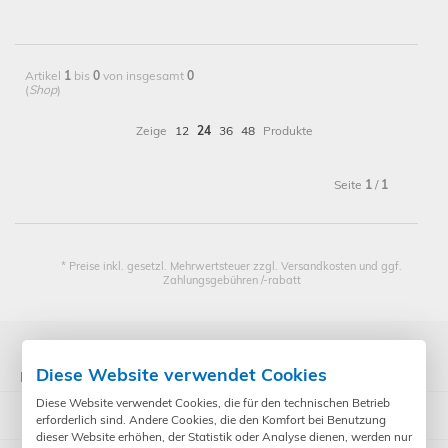
Artikel
1
bis
0
von insgesamt
0
(
Shop
)
Zeige
12
24
36
48
Produkte
Seite
1
/
1
* Preise inkl. gesetzl. Mehrwertsteuer zzgl. Versandkosten und ggf.
Zahlungsgebühren /-rabatt
Diese Website verwendet Cookies
Kategorien
Diese Website verwendet Cookies, die für den technischen Betrieb
ST - Gerätetester
erforderlich sind. Andere Cookies, die den Komfort bei Benutzung
dieser Website erhöhen, der Statistik oder Analyse dienen, werden nur