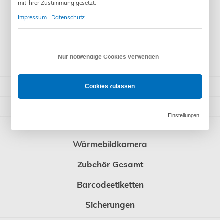
IT - Installationstester
mit Ihrer Zustimmung gesetzt.
Impressum
Datenschutz
PV - Photovoltaik-Tester
Multimeter
Nur notwendige Cookies verwenden
Stromzangen
Duspol und Tester
Cookies zulassen
Messgeräte SET
Einstellungen
Laser-Entfernungsmessgeräte
Wärmebildkamera
Zubehör Gesamt
Barcodeetiketten
Sicherungen