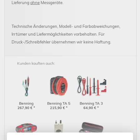
Lieferung
ohne
Messgeräte.
Technische Änderungen, Modell- und Farbabweichungen,
Irrtümer und Liefermöglichkeiten vorbehalten. Für
Druck-/Schreibfehler übernehmen wir keine Haftung.
Kunden kauften auch:
Benning
Benning TA 5
Benning TA 3
Commander
267,90
€
*
215,90
(044039)
€
*
(044126)
64,90
€
*
Prüfspitze,
schaltbar
(044155)