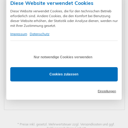
Diese Website verwendet Cookies
Benning IT 200
Benning PV-S
Benning Set
Diese Website verwendet Cookies, die für den technischen Betrieb
2.937,50
(044106)
€
*
1500 (11002374)
379,90
€
*
Duspol digital +
139,90
€
*
Premium-Tasche
erforderlich sind. Andere Cookies, die den Komfort bei Benutzung
(050264)
dieser Website erhöhen, der Statistik oder Analyse dienen, werden nur
mit Ihrer Zustimmung gesetzt.
Impressum
Datenschutz
Benning CM 3-
Benning IT 130
Benning
PV (11001235)
229,90
€
*
1.683,40
(044103)
€
*
Sicherung 0,4A f.
7,20
€
*
MM 7-2
Nur notwendige Cookies verwenden
(10231514)
Cookies zulassen
Benning
Benning L-Boxx
Expresszustellung
Einstellungen
Sicherung 11A f.
17,90
€
*
136 (10236015)
78,60
€
*
per UPS nächster
23,00
€
*
MM 2-2, 2-3, MM
Werktag
6-2, MM 7-2, MM
10-PV, MM 12
(10218772)
* Preise inkl. gesetzl. Mehrwertsteuer zzgl. Versandkosten und ggf.