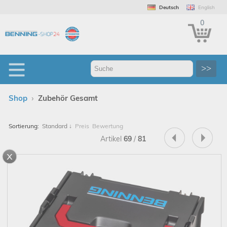
Deutsch
English
0
>>
›
Shop
Zubehör Gesamt
Sortierung:
Standard
↓
Preis
Bewertung
Artikel
69
/
81
x