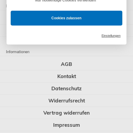
Nur notwendige Cookies verwenden
Nützlich
Angebote
Cookies zulassen
Neuheiten
Einstellungen
Informationen
AGB
Kontakt
Datenschutz
Widerrufsrecht
Vertrag widerrufen
Impressum