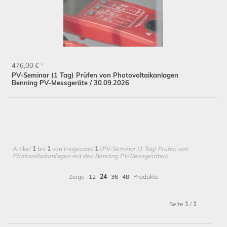
Schließen
476,00 €
*
PV-Seminar (1 Tag) Prüfen von Photovoltaikanlagen
Benning PV-Messgeräte / 30.09.2026
Artikel
1
bis
1
von insgesamt
1
(
PV-Seminar (1 Tag) Prüfen von
Photovoltaikanlagen mit den Benning PV-Messgeräten
)
Zeige
12
24
36
48
Produkte
Seite
1
/
1