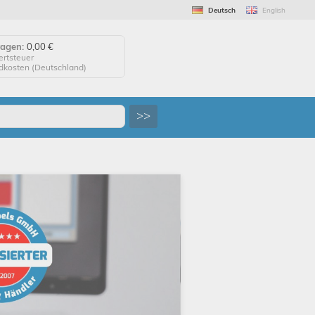
Deutsch
English
wagen:
0,00 €
ertsteuer
ndkosten (
Deutschland
)
agen anzeigen
>>
 auf "Kaufen", um Ihre
 abzuschließen.
tellung erfolgreich!
uf Wiedersehen!