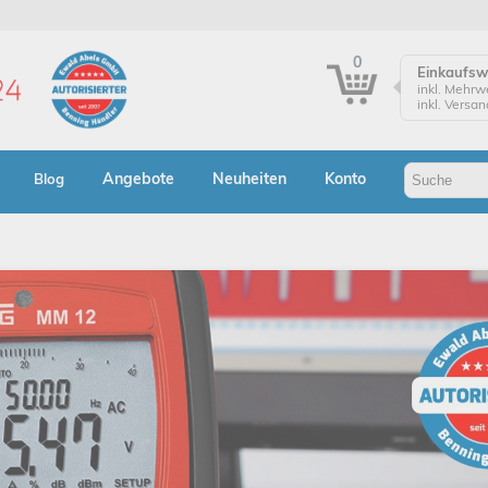
0
Einkaufs
inkl. Mehrw
inkl. Versa
Einkaufsw
Zur Kasse
Angebote
Neuheiten
Konto
Blog
Klicken Sie
Bestellung
Bes
A