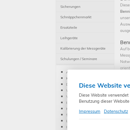
Diese
Sicherungen
Benn
Schnäppchenmarkt
unser
Auswa
Ersatzteile
ausge
Leihgeräte
Benn
Kalibrierung der Messgeräte
Auf b
Messg
Schulungen / Seminare
Notwe
orien
AGB
Benn
Kontakt
profe
Diese Website v
Datenschutz
geeig
Widerrufsrecht
techn
Diese Website verwendet Co
Vertrag widerrufen
sind 
Benutzung dieser Website 
Impressum
Weite
Hinweis Batteriegesetz
Impressum
Datenschutz
zu de
Schulungen / Seminare
direk
Liefer- und Versandkosten
Infor
Inhouse Schulung