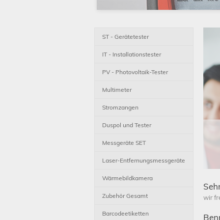
ST - Gerätetester
IT - Installationstester
PV - Photovoltaik-Tester
Multimeter
Stromzangen
Duspol und Tester
Messgeräte SET
Laser-Entfernungsmessgeräte
Wärmebildkamera
Seh
Zubehör Gesamt
wir f
Barcodeetiketten
Benn