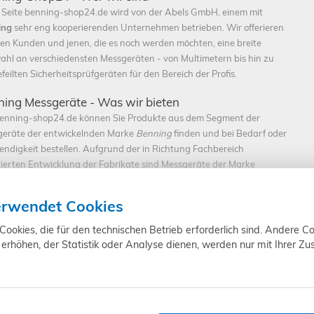
 Seite benning-shop24.de wird von der Abels GmbH, einem mit
ing
sehr eng kooperierenden Unternehmen betrieben. Wir offerieren
en Kunden und jenen, die es noch werden möchten, eine breite
hl an verschiedensten Messgeräten - von Multimetern bis hin zu
feilten Sicherheitsprüfgeräten für den Bereich der Profis.
ing Messgeräte - Was wir bieten
enning-shop24.de können Sie Produkte aus dem Segment der
eräte der entwickelnden Marke
Benning
finden und bei Bedarf oder
ndigkeit bestellen. Aufgrund der in Richtung Fachbereich
tierten Entwicklung der Fabrikate sind Messgeräte der Marke
ing
für jedermann geeignet. Zwar werden sie speziell für die
ssionelle Branche optimiert, sie sind aber dennoch ohne Probleme für den 
erwendet Cookies
net. Zu den standardisierten Services gehört bereits grundsätzlich eine sch
ischen Problemen oder handhabungsbezogenen Fragen - selbstverständlich
okies, die für den technischen Betrieb erforderlich sind. Andere Co
wir gerne rund um die gängigen Geschäftszeiten per Mail und Telefon für Sie
erhöhen, der Statistik oder Analyse dienen, werden nur mit Ihrer Z
rs ist unsere Website inklusive Online-Shop extra einfach und übersichtlich
m von Ihnen gewünschten Artikel von
Benning
kommen um sich über diesen
t online zu bestellen. Auf schnellstem Weg kommen Sie bei uns nicht nur 
mationen, sondern auch zu den von Ihnen bestellten Produkten - Durch die 