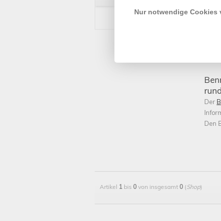
sind 
Nur notwendige Cookies
Beste
abges
Auswa
bei a
Prod
Benn
rund
Der
B
Infor
Den B
Artikel
1
bis
0
von insgesamt
0
(
Shop
)