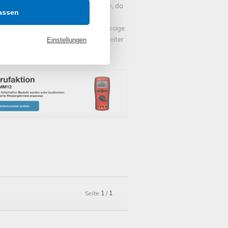
esehen davon innerhalb weniger Tage, da
assen
nd sind und sofort bearbeitet und
org sowie preis.de aufgelistet. Die riesige
Qualität ist dabei ein ständiger Begleiter
Einstellungen
 der Verarbeitung und Funktion der
Seite
1
/
1