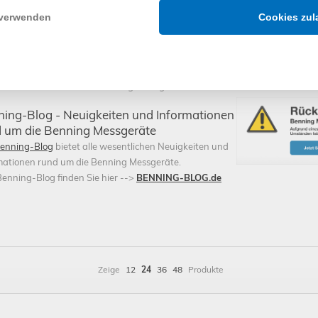
Lieferverzögerungen hier außerhalb des Möglichen. Der Versand geht abg
 verwenden
Cookies zul
llungen durch die enge Zusammenarbeit mit der Firma
Benning
immer lager
chickt werden. Dieser Shop ist seit langer Zeit erfolgreich bei Preisvergleich.
hl, die Ihnen hier geboten wird, wird zu äußerst fairen Preisen vertrieben. 
llen Bestellungen. Von der schnellen Bearbeitung der Bestellung bis hin zu
ukte bekommen sie von
Benning Messgeräte
nur das Feinste.
ing-Blog - Neuigkeiten und Informationen
 um die Benning Messgeräte
enning-Blog
bietet alle wesentlichen Neuigkeiten und
mationen rund um die Benning Messgeräte.
enning-Blog finden Sie hier -->
BENNING-BLOG.de
Zeige
12
24
36
48
Produkte