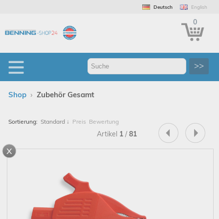
Deutsch
English
0
>>
›
Shop
Zubehör Gesamt
Sortierung:
Standard
↓
Preis
Bewertung
Artikel
1
/
81
x