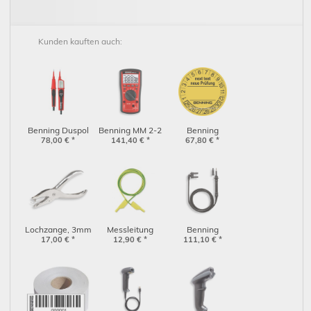
Kunden kauften auch:
Benning Duspol
Benning MM 2-2
Benning
expert (050262)
78,00
€
*
141,40
(044692)
€
*
Prüfplaketten
67,80
€
*
(756212)
Lochzange, 3mm
Messleitung
Benning
für Benning-
17,00
€
*
grün/gelb mit
12,90
€
*
Prüfleitung /
111,10
€
*
Prüfplaketten
Lamellenstecker
Prüfsonde 5m
4mm
(10154024)