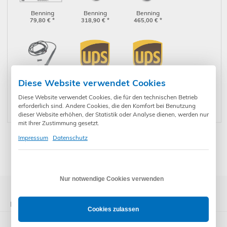
Benning
Benning
Benning
Barcodeetiketten
79,80
€
*
Barcodescanner
318,90
€
*
Barcodescanner
465,00
€
*
1 bis 1000
1D mit USB
1D/2D, kabellos
(756301)
(009369)
(009374)
Diese Website verwendet Cookies
Benning
Expresszustellung
Expresszustellung
Messleitung IT
23,90
€
*
per UPS nächster
23,00
€
*
per UPS bis 12
30,00
€
*
Diese Website verwendet Cookies, die für den technischen Betrieb
101 schwarz
Werktag
Uhr
erforderlich sind. Andere Cookies, die den Komfort bei Benutzung
(10017314)
dieser Website erhöhen, der Statistik oder Analyse dienen, werden nur
mit Ihrer Zustimmung gesetzt.
Impressum
Datenschutz
* Preise inkl. gesetzl. Mehrwertsteuer zzgl. Versandkosten und ggf.
Zahlungsgebühren /-rabatt
Nur notwendige Cookies verwenden
Kategorien
Cookies zulassen
ST - Gerätetester