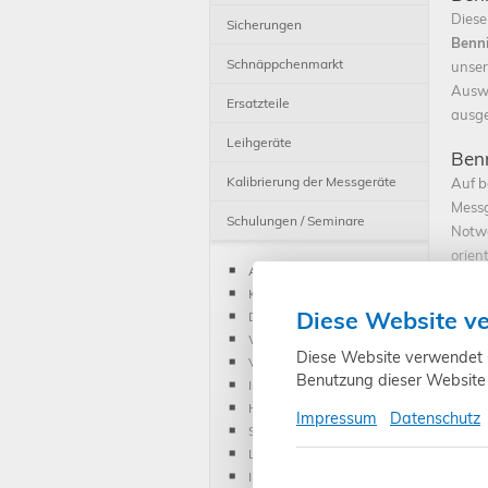
Diese
Sicherungen
Benn
Schnäppchenmarkt
unser
Auswa
Ersatzteile
ausge
Leihgeräte
Benn
Kalibrierung der Messgeräte
Auf b
Messg
Schulungen / Seminare
Notwe
orien
AGB
Benn
Kontakt
profe
Diese Website v
Datenschutz
geeig
Widerrufsrecht
techn
Diese Website verwendet Co
Vertrag widerrufen
sind 
Benutzung dieser Website 
Impressum
Weite
Hinweis Batteriegesetz
Impressum
Datenschutz
zu de
Schulungen / Seminare
direk
Liefer- und Versandkosten
Infor
Inhouse Schulung