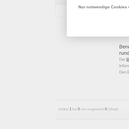
sind 
Nur notwendige Cookies
Beste
abges
Auswa
bei a
Prod
Benn
rund
Der
B
Infor
Den B
Artikel
1
bis
0
von insgesamt
0
(
Shop
)