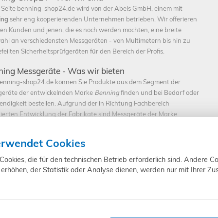
 Seite benning-shop24.de wird von der Abels GmbH, einem mit
ing
sehr eng kooperierenden Unternehmen betrieben. Wir offerieren
en Kunden und jenen, die es noch werden möchten, eine breite
hl an verschiedensten Messgeräten - von Multimetern bis hin zu
feilten Sicherheitsprüfgeräten für den Bereich der Profis.
ing Messgeräte - Was wir bieten
enning-shop24.de können Sie Produkte aus dem Segment der
eräte der entwickelnden Marke
Benning
finden und bei Bedarf oder
ndigkeit bestellen. Aufgrund der in Richtung Fachbereich
tierten Entwicklung der Fabrikate sind Messgeräte der Marke
ing
für jedermann geeignet. Zwar werden sie speziell für die
ssionelle Branche optimiert, sie sind aber dennoch ohne Probleme für den 
erwendet Cookies
net. Zu den standardisierten Services gehört bereits grundsätzlich eine sch
ischen Problemen oder handhabungsbezogenen Fragen - selbstverständlich
okies, die für den technischen Betrieb erforderlich sind. Andere Co
wir gerne rund um die gängigen Geschäftszeiten per Mail und Telefon für Sie
erhöhen, der Statistik oder Analyse dienen, werden nur mit Ihrer Z
rs ist unsere Website inklusive Online-Shop extra einfach und übersichtlich
m von Ihnen gewünschten Artikel von
Benning
kommen um sich über diesen
t online zu bestellen. Auf schnellstem Weg kommen Sie bei uns nicht nur 
mationen, sondern auch zu den von Ihnen bestellten Produkten - Durch die 