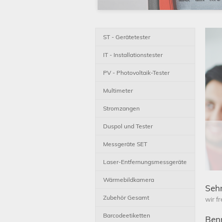
ST - Gerätetester
IT - Installationstester
PV - Photovoltaik-Tester
Multimeter
Stromzangen
Duspol und Tester
Messgeräte SET
Laser-Entfernungsmessgeräte
Wärmebildkamera
Seh
Zubehör Gesamt
wir f
Barcodeetiketten
Benn