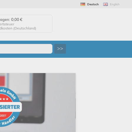
Deutsch
English
wagen:
0,00 €
ertsteuer
ndkosten (
Deutschland
)
agen anzeigen
>>
 auf "Kaufen", um Ihre
 abzuschließen.
tellung erfolgreich!
uf Wiedersehen!