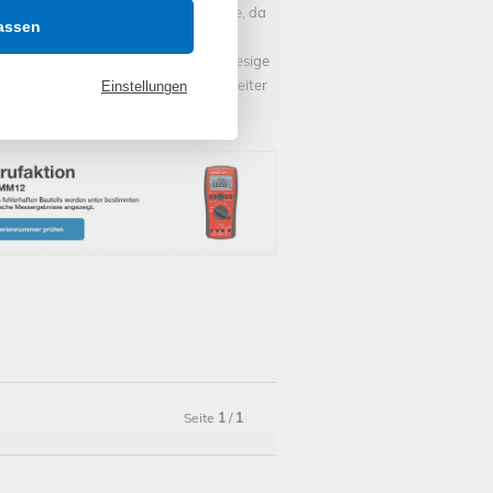
esehen davon innerhalb weniger Tage, da
assen
nd sind und sofort bearbeitet und
org sowie preis.de aufgelistet. Die riesige
Qualität ist dabei ein ständiger Begleiter
Einstellungen
 der Verarbeitung und Funktion der
Seite
1
/
1