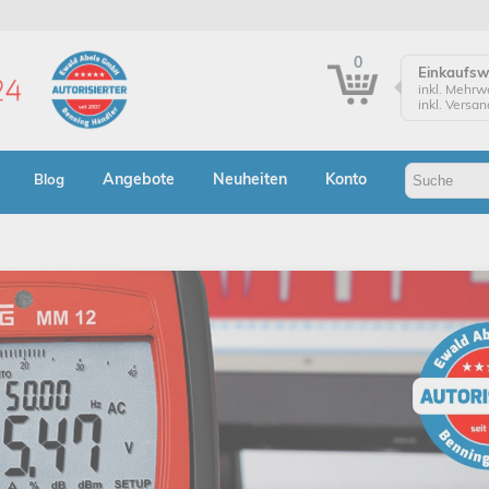
0
Einkaufs
inkl. Mehrw
inkl. Versa
Einkaufsw
Zur Kasse
Angebote
Neuheiten
Konto
Blog
Klicken Sie
Bestellung
Bes
A