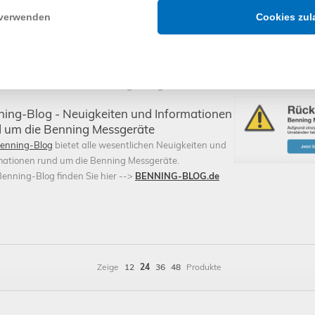
Lieferverzögerungen hier außerhalb des Möglichen. Der Versand geht abg
 verwenden
Cookies zul
llungen durch die enge Zusammenarbeit mit der Firma
Benning
immer lager
chickt werden. Dieser Shop ist seit langer Zeit erfolgreich bei Preisvergleich.
hl, die Ihnen hier geboten wird, wird zu äußerst fairen Preisen vertrieben. 
llen Bestellungen. Von der schnellen Bearbeitung der Bestellung bis hin zu
ukte bekommen sie von
Benning Messgeräte
nur das Feinste.
ing-Blog - Neuigkeiten und Informationen
 um die Benning Messgeräte
enning-Blog
bietet alle wesentlichen Neuigkeiten und
mationen rund um die Benning Messgeräte.
enning-Blog finden Sie hier -->
BENNING-BLOG.de
Zeige
12
24
36
48
Produkte