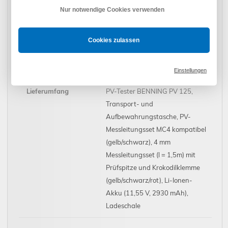
Nur notwendige Cookies verwenden
Messwertspeicher /
1000 PV Stränge/Bluetooth,
Schnittstellen
Funk (LoRa)
Cookies zulassen
Abmessungen /
ca. 265 x 115 x 78 mm / 1 kg
Gewicht
Einstellungen
Lieferumfang
PV-Tester BENNING PV 125,
Transport- und
Aufbewahrungstasche, PV-
Messleitungsset MC4 kompatibel
(gelb/schwarz), 4 mm
Messleitungsset (l = 1,5m) mit
Prüfspitze und Krokodilklemme
(gelb/schwarz/rot), Li-Ionen-
Akku (11,55 V, 2930 mAh),
Ladeschale