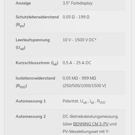
Anzeige
3,5" Farbdisplay
Schutzleiterwiderstand
0,05 Ω - 199 Ω
(R
)
pe
Leerlaufspannung
10 V - 1500 V DC*
(U
)
o/c
Kurzschlussstrom (l
)
0,5 A - 25 A DC
s/c
Isolationswiderstand
0,05 MΩ - 999 MΩ
(R
)
(250/500/1000/1500 V)
ISO
Automessung 1
Polarität, U
, l
, R
o/c
s/c
ISO
Automessung 2
DC-Betriebsleistungsmessung
(über
BENNING CM 3-PV
und
PV-Messleitungsset mit Y-