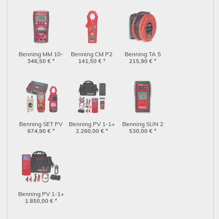
Benning MM 10-
Benning CM P2
Benning TA 5
PV (044089)
346,50
€
*
141,50
(044679)
€
*
215,90
(044039)
€
*
Benning SET PV
Benning PV 1-1+
Benning SUN 2
1000 (11002373)
974,90
€
*
Set (10237708)
2.260,00
€
*
530,00
(050420)
€
*
Benning PV 1-1+
1.850,00
(05042101)
€
*