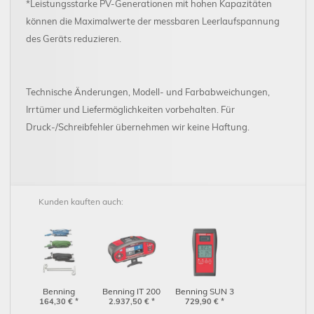
*Leistungsstarke PV-Generationen mit hohen Kapazitäten
können die Maximalwerte der messbaren Leerlaufspannung
des Geräts reduzieren.
Technische Änderungen, Modell- und Farbabweichungen,
Irrtümer und Liefermöglichkeiten vorbehalten. Für
Druck-/Schreibfehler übernehmen wir keine Haftung.
Kunden kauften auch:
Benning
Benning IT 200
Benning SUN 3
Erdungsset
164,30
€
*
2.937,50
(044106)
€
*
(11001143)
729,90
€
*
(044113)