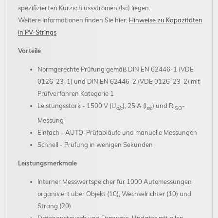
spezifizierten Kurzschlussströmen (Isc) liegen.
Weitere Informationen finden Sie hier:
Hinweise zu Kapazitäten
in PV-Strings
Vorteile
Normgerechte Prüfung gemäß DIN EN 62446-1 (VDE
0126-23-1) und DIN EN 62446-2 (VDE 0126-23-2) mit
Prüfverfahren Kategorie 1
Leistungsstark - 1500 V (U
), 25 A (l
) und R
-
o/c
s/c
ISO
Messung
Einfach - AUTO-Prüfabläufe und manuelle Messungen
Schnell - Prüfung in wenigen Sekunden
Leistungsmerkmale
Interner Messwertspeicher für 1000 Automessungen
organisiert über Objekt (10), Wechselrichter (10) und
Strang (20)
Datenaustausch und Firmware-Updates mit allen