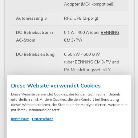
Adapter (MC4 kompatibel))
Automessung 3
RPE, UPE (2-polig)
DC-Betriebsstrom /
0,1 A - 400 A (über
BENNING
AC-Strom
CM 3-PV
)
DC-Betriebsleistung
0,50 kW - 600 k/W
(über
BENNING CM 3-PV
und
PV-Messleitungsset mit Y-
Adapter (MC4 kompatibel)
Diese Website verwendet Cookies
Solare Einstrahlung
100 W/m² - 1500 W/m² (über
Diese Website verwendet Cookies, die für den technischen Betrieb
BENNING SUN 3
)
erforderlich sind. Andere Cookies, die den Komfort bei Benutzung
dieser Website erhöhen, der Statistik oder Analyse dienen, werden nur
mit Ihrer Zustimmung gesetzt.
PV-Modul- /
-30 °C bis +125 °C (über
Impressum
Datenschutz
Umgebungstemperatur
BENNING SUN 3
)
Spannung (2-polig)
10 V - 400 V AC/DC