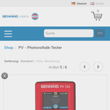
Deutsch
English
0
>>
›
Shop
PV - Photovoltaik-Tester
Sortierung:
Standard
↓
Preis
Bewertung
Artikel
5
/
6
x