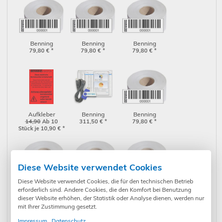
Benning
Benning
Benning
Barcodeetiketten
79,80
€
*
Barcodeetiketten
79,80
€
*
Barcodeetiketten
79,80
€
*
3001 bis 4000
2001 bis 3000
1 bis 1000
(756304)
(756303)
(756301)
Aufkleber
Benning
Benning
fehlerhaftes
14,90
Ab 10
Software PC-
311,50
€
*
Barcodeetiketten
79,80
€
*
Stück je 10,90
€
*
Betriebsmittel (1
WIN ST 750-760
19001 bis 20000
Bogen á 12
(047002)
(756320)
Stück)
Diese Website verwendet Cookies
Diese Website verwendet Cookies, die für den technischen Betrieb
Benning
Benning
Benning
erforderlich sind. Andere Cookies, die den Komfort bei Benutzung
Barcodeetiketten
79,80
€
*
Barcodeetiketten
79,80
€
*
Barcodeetiketten
79,80
€
*
dieser Website erhöhen, der Statistik oder Analyse dienen, werden nur
18001 bis 19000
17001 bis 18000
16001 bis 17000
mit Ihrer Zustimmung gesetzt.
(756319)
(756318)
(756317)
Impressum
Datenschutz