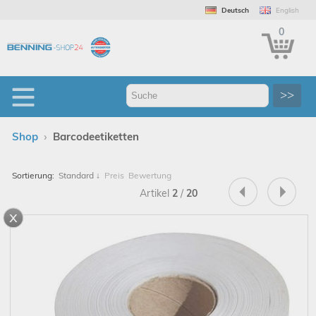
Deutsch
English
0
>>
›
Shop
Barcodeetiketten
Sortierung:
Standard
↓
Preis
Bewertung
Artikel
2
/
20
x