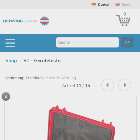
Deutsch
English
0
>>
›
Shop
ST - Gerätetester
Sortierung:
Standard
↓
Preis
Bewertung
Artikel
11
/
15
x