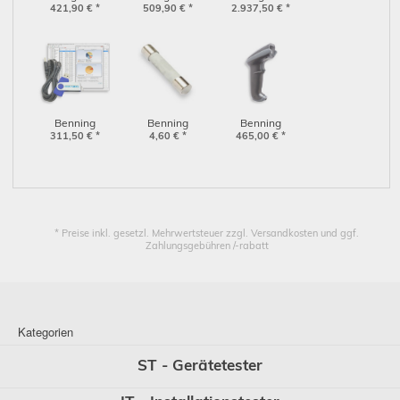
421,90
(044167)
€
*
509,90
(044166)
€
*
2.937,50
(044106)
€
*
Benning
Benning
Benning
Software PC-
311,50
€
*
Sicherung 1A für
4,60
€
*
Barcodescanner
465,00
€
*
WIN ST 750-760
ST 750 A
1D/2D, kabellos
(047002)
(749148)
(009374)
* Preise inkl. gesetzl. Mehrwertsteuer zzgl. Versandkosten und ggf.
Zahlungsgebühren /-rabatt
Kategorien
ST - Gerätetester