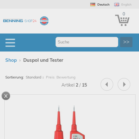
Deutsch
English
0
>>
›
Shop
Duspol und Tester
Sortierung:
Standard
↓
Preis
Bewertung
Artikel
2
/
15
x