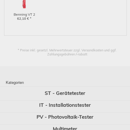
Benning VT 2
berührungsloser
62,10
€
*
Phasen- und
Magnetfeldprüfer
(044055)
* Preise inkl. gesetzl. Mehrwertsteuer zzgl. Versandkosten und ggf.
Zahlungsgebühren /-rabatt
Kategorien
ST - Gerätetester
IT - Installationstester
PV - Photovoltaik-Tester
Multimeter