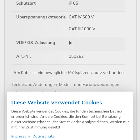
Schutzart
IP 65
Überspannungskategorie
CAT IV 600 V
CAT III 1000 V
VDE/ GS-Zulassung
Ja
Art.-Nr.
050262
Am Kabel ist ein beweglicher Prüfspitzenschutz vorhanden.
Technische Änderungen, Modell- und Farbabweichungen,
Irrtümer und Liefermöglichkeiten vorbehalten. Für
Druck-/Schreibfehler übernehmen wir keine Haftung.
Diese Website verwendet Cookies
Diese Website verwendet Cookies, die für den technischen Betrieb
erforderlich sind. Andere Cookies, die den Komfort bei Benutzung
Kunden kauften auch:
dieser Website erhöhen, der Statistik oder Analyse dienen, werden nur
mit Ihrer Zustimmung gesetzt.
Impressum
Datenschutz