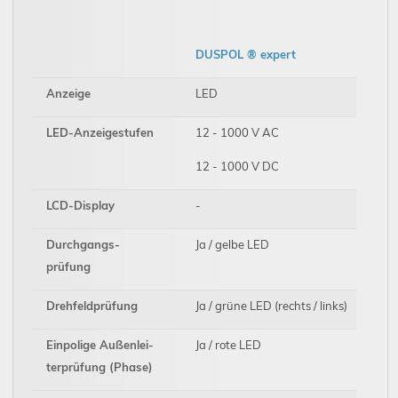
DUSPOL ® expert
Anzeige
LED
LED-Anzeigestufen
12 - 1000 V AC
12 - 1000 V DC
LCD-Display
-
Durchgangs-
Ja / gelbe LED
prüfung
Drehfeldprüfung
Ja / grüne LED (rechts / links)
Einpolige Außenlei-
Ja / rote LED
terprüfung (Phase)