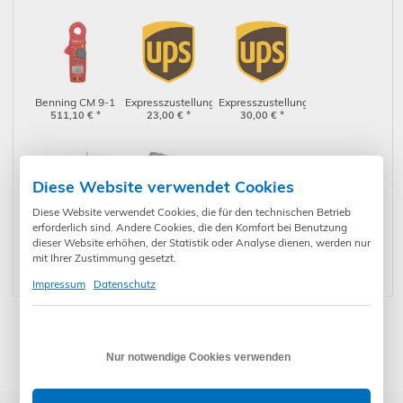
A CEE-CEE, 5-
16 A (044163)
polig (044127)
Benning CM 9-1
Expresszustellung
Expresszustellung
511,10
(044682)
€
*
per UPS nächster
23,00
€
*
per UPS bis 12
30,00
€
*
Werktag
Uhr
Diese Website verwendet Cookies
Diese Website verwendet Cookies, die für den technischen Betrieb
erforderlich sind. Andere Cookies, die den Komfort bei Benutzung
Benning
Benning L-Boxx
dieser Website erhöhen, der Statistik oder Analyse dienen, werden nur
Messleitungen
34,90
€
*
238 (10236016)
86,20
€
*
mit 2+4 mm
mit Ihrer Zustimmung gesetzt.
Messspitzen,
Impressum
Datenschutz
schraubbar
(10231315)
* Preise inkl. gesetzl. Mehrwertsteuer zzgl. Versandkosten und ggf.
Zahlungsgebühren /-rabatt
Nur notwendige Cookies verwenden