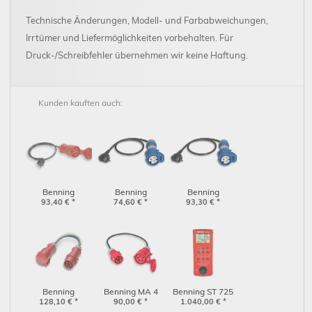
Technische Änderungen, Modell- und Farbabweichungen,
Irrtümer und Liefermöglichkeiten vorbehalten. Für
Druck-/Schreibfehler übernehmen wir keine Haftung.
Kunden kauften auch:
Benning
Benning
Benning
Messadapter 32
93,40
€
*
Messadapter 16
74,60
€
*
Messadapter 32
93,30
€
*
A CEE 5-polig -
A CEE 3-polig -
A CEE 3-polig -
Schukostecker
Schukostecker
Schukostecker
(044123)
(044143)
(044144)
Benning
Benning MA 4
Benning ST 725
Messadapter 16
128,10
€
*
Netzanschlusskabel
90,00
€
*
1.040,00
(050316)
€
*