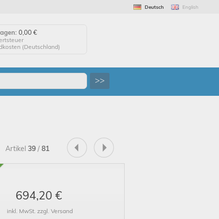
Deutsch
English
wagen:
0,00 €
ertsteuer
ndkosten (
Deutschland
)
agen anzeigen
>>
 auf "Kaufen", um Ihre
 abzuschließen.
tellung erfolgreich!
uf Wiedersehen!
Artikel
39
/
81
694,20 €
inkl. MwSt. zzgl. Versand