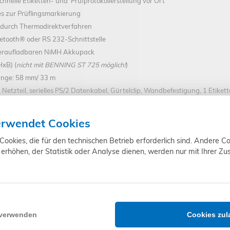
schnelle Etiketten- und Prüfprotokollerstellung vor Ort
s zur Prüflingsmarkierung
 durch Thermodirektverfahren
tooth® oder RS 232-Schnittstelle
eraufladbaren NiMH Akkupack
HxB) (
nicht mit BENNING ST 725 möglich!
)
änge: 58 mm/ 33 m
Netzteil, serielles PS/2 Datenkabel, Gürtelclip, Wandbefestigung, 1 Etikett
erwendet Cookies
PT2 (
Art. 10225408
) (
nicht mit BENNING ST 725 möglich!
)
okies, die für den technischen Betrieb erforderlich sind. Andere Co
NING PT2 (
Art.-Nr. 10225407
)
erhöhen, der Statistik oder Analyse dienen, werden nur mit Ihrer Z
Benning PT 2
10225404
 verwenden
Cookies zul