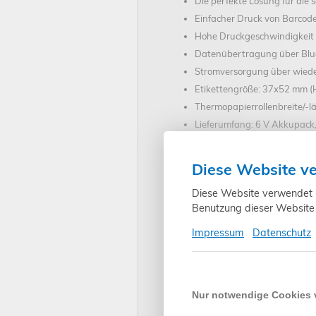
Die perfekte Lösung für die 
Einfacher Druck von Barcode
Hohe Druckgeschwindigkeit
Datenübertragung über Blue
Stromversorgung über wied
Etikettengröße: 37x52 mm (
Thermopapierrollenbreite/-l
Lieferumfang: 6 V Akkupack, 
Optional:
Diese Website v
Etikettenrollen
für BENNING 
Diese Website verwendet Co
Thermopapierrollen
für BEN
Benutzung dieser Website 
Impressum
Datenschutz
Art.-Nr.
Nur notwendige Cookies