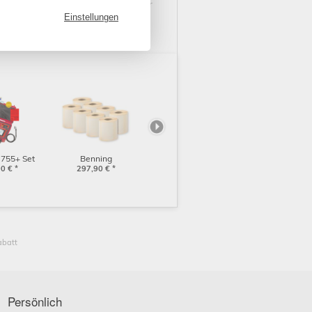
Druck-/Schreibfehler übernehmen wir
Einstellungen
 755+ Set
Benning
r (050333)
00
€
*
Etikettenrollen für
297,90
€
*
Drucker PT 2
(10225408)
abatt
ing
ngen mit
€
*
sspitzen,
bbar
Persönlich
315)