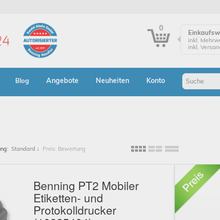
0
Einkaufs
inkl. Mehrw
inkl. Versa
Einkaufsw
Zur Kasse
Angebote
Neuheiten
Konto
Blog
Klicken Sie
Bestellung
Bes
A
ung:
Standard
↓
Preis
Bewertung
Benning PT2 Mobiler
Etiketten- und
Protokolldrucker