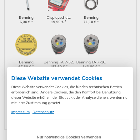
Benning
Displayschutz
Benning
Eingabestift f.
6,00
€
*
Hybridglas für
19,90
€
*
Prüfleitung /
71,10
€
*
Touchscreen
Benning ST 755+
Prüfsonde 2m
(10009128)
/ ST 760+
(10150829)
(304111)
Benning
Benning TA 7-32,
Benning TA 7-16,
Prüfplaketten
67,80
€
*
187,60
CEE-
€
*
143,80
CEE-
€
*
(756212)
Messadapter
Messadapter
(044041)
(044040)
Diese Website verwendet Cookies
Diese Website verwendet Cookies, die für den technischen Betrieb
erforderlich sind. Andere Cookies, die den Komfort bei Benutzung
dieser Website erhöhen, der Statistik oder Analyse dienen, werden nur
mit Ihrer Zustimmung gesetzt.
Benning
Benning CC 4-2
Expresszustellung
Sicherung F1:
11,30
€
*
421,90
(044167)
€
*
per UPS nächster
23,00
€
*
Impressum
Datenschutz
0,315A f. IT 115,
Werktag
130, 200
(757211)
Nur notwendige Cookies verwenden