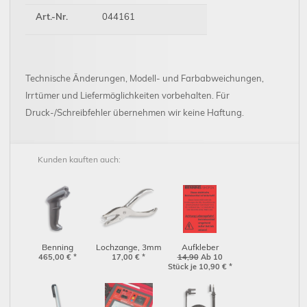
Art.-Nr.
044161
Technische Änderungen, Modell- und Farbabweichungen,
Irrtümer und Liefermöglichkeiten vorbehalten. Für
Druck-/Schreibfehler übernehmen wir keine Haftung.
Kunden kauften auch:
Benning
Lochzange, 3mm
Aufkleber
Barcodescanner
465,00
€
*
für Benning-
17,00
€
*
fehlerhaftes
14,90
Ab 10
Stück je 10,90
€
*
1D/2D, kabellos
Prüfplaketten
Betriebsmittel (1
(009374)
Bogen á 12
Stück)