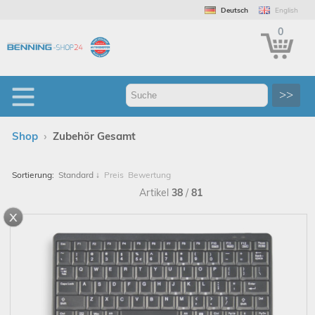
Deutsch
English
0
>>
›
Shop
Zubehör Gesamt
Sortierung:
Standard
↓
Preis
Bewertung
Artikel
38
/
81
x