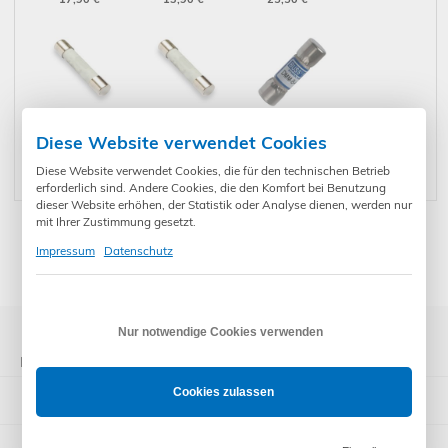
MM 2-2, 2-3, MM
IT 105
MM 5-2
6-2, MM 7-2, MM
(10194027)
(10149447)
10-PV, MM 12
(10218772)
Benning
Benning
Benning
Diese Website verwendet Cookies
Sicherung 16A f.
5,20
€
*
Sicherung 1A für
4,60
€
*
Sicherung
22,90
€
*
ST725
ST 750 A
440mA f. MM 7-
Diese Website verwendet Cookies, die für den technischen Betrieb
(10019440)
(749148)
1, MM 10-1, MM
12 (10016655)
erforderlich sind. Andere Cookies, die den Komfort bei Benutzung
dieser Website erhöhen, der Statistik oder Analyse dienen, werden nur
mit Ihrer Zustimmung gesetzt.
Impressum
Datenschutz
* Preise inkl. gesetzl. Mehrwertsteuer zzgl. Versandkosten und ggf.
Zahlungsgebühren /-rabatt
Nur notwendige Cookies verwenden
Kategorien
Cookies zulassen
ST - Gerätetester
IT - Installationstester