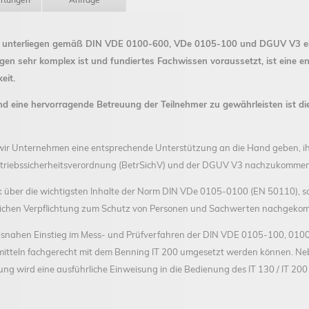
en unterliegen gemäß DIN VDE 0100-600, VDe 0105-100 und DGUV V3 e
gen sehr komplex ist und fundiertes Fachwissen voraussetzt, ist eine e
eit.
d eine hervorragende Betreuung der Teilnehmer zu gewährleisten ist di
 wir Unternehmen eine entsprechende Unterstützung an die Hand geben, i
etriebssicherheitsverordnung (BetrSichV) und der DGUV V3 nachzukommen
ck über die wichtigsten Inhalte der Norm DIN VDe 0105-0100 (EN 50110), 
lichen Verpflichtung zum Schutz von Personen und Sachwerten nachgek
xisnahen Einstieg im Mess- und Prüfverfahren der DIN VDE 0105-100, 010
mitteln fachgerecht mit dem Benning IT 200 umgesetzt werden können. Neb
ng wird eine ausführliche Einweisung in die Bedienung des IT 130 / IT 20