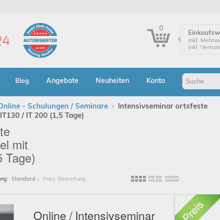
0
Einkaufs
inkl. Mehrw
inkl. Versa
Einkaufsw
Zur Kasse
Angebote
Neuheiten
Konto
Blog
Klicken Sie
Bestellung
Online - Schulungen / Seminare
›
Intensivseminar ortsfeste
IT130 / IT 200 (1,5 Tage)
Bes
te
el mit
A
5 Tage)
ung:
Standard
↓
Preis
Bewertung
Online / Intensivseminar