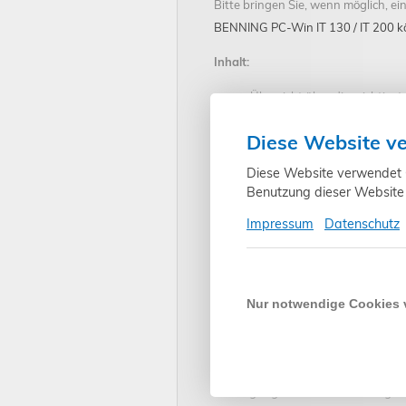
Bitte bringen Sie, wenn möglich, 
BENNING PC-Win IT 130 / IT 200 k
Inhalt:
Übersicht über die wichtigs
Klärung wichtiger Themen (B
Diese Website v
Erklärung aller laut VDE m
RCD's, Erdwiderstandmessun
Diese Website verwendet Co
Protokollierung der Messwer
Benutzung dieser Website 
Handhabung von Verwaltun
Impressum
Datenschutz
Seminarziel:
Sicherheit im Umgang und der Benu
theoretischen Grundlagen, um die 
Nur notwendige Cookies
Organisatorisches:
Die Schulung findet über die Vide
Sie können über Ihren Internetbro
Die Zugangsdaten zur Schulung we