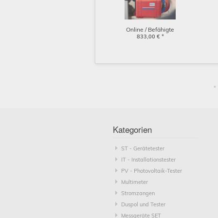
Online / Befähigte
Person (2 Tage) DIN
833,00
€
*
VDE0701/0702, DGUV
V3 / 08.+09.10.2026
*
Kategorien
ST - Gerätetester
IT - Installationstester
PV - Photovoltaik-Tester
Multimeter
Stromzangen
Duspol und Tester
Messgeräte SET