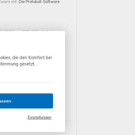
tware mit.
Die Protokoll-Software
00-600 bzw. 105-100, etc.)
ungen, Impedanzen, Prüfung von
okies, die den Komfort bei
ustimmung gesetzt.
gen Software. Sie erhalten die
 gemäß TRBS 1203 auszuführen.
assen
Einstellungen
nload