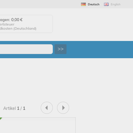
Deutsch
English
wagen:
0,00 €
ertsteuer
ndkosten (
Deutschland
)
agen anzeigen
>>
 auf "Kaufen", um Ihre
 abzuschließen.
tellung erfolgreich!
uf Wiedersehen!
Artikel
1
/
1