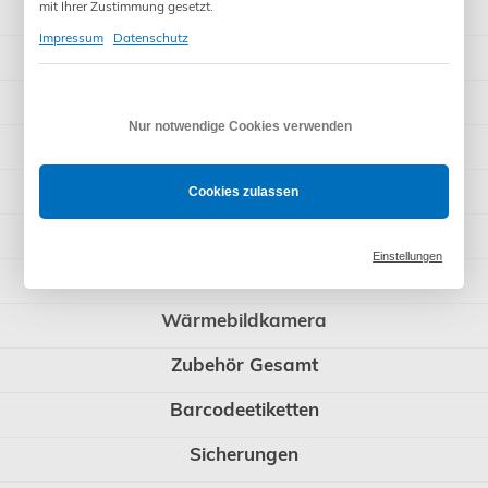
IT - Installationstester
mit Ihrer Zustimmung gesetzt.
Impressum
Datenschutz
PV - Photovoltaik-Tester
Multimeter
Nur notwendige Cookies verwenden
Stromzangen
Duspol und Tester
Cookies zulassen
Messgeräte SET
Einstellungen
Laser-Entfernungsmessgeräte
Wärmebildkamera
Zubehör Gesamt
Barcodeetiketten
Sicherungen