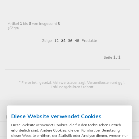
Artikel
1
bis
0
von insgesamt
0
(
Shop
)
Zeige
12
24
36
48
Produkte
Seite
1
/
1
* Preise inkl. gesetzl. Mehrwertsteuer zzgl. Versandkosten und ggf.
Zahlungsgebühren /-rabatt
Diese Website verwendet Cookies
Kategorien
Diese Website verwendet Cookies, die für den technischen Betrieb
ST - Gerätetester
erforderlich sind. Andere Cookies, die den Komfort bei Benutzung
dieser Website erhöhen, der Statistik oder Analyse dienen, werden nur