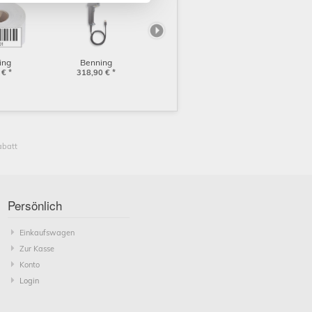
ing
Benning
tten 1 bis
€
*
Barcodescanner 1D
318,90
€
*
56301)
mit USB (009369)
abatt
ellung per
r Werktag
€
*
Persönlich
Einkaufswagen
Zur Kasse
Konto
Login