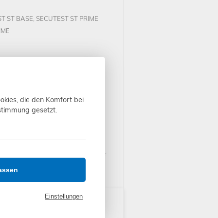
ST ST BASE, SECUTEST ST PRIME
IME
okies, die den Komfort bei
ustimmung gesetzt.
Druck-/Schreibfehler übernehmen wir
assen
Einstellungen