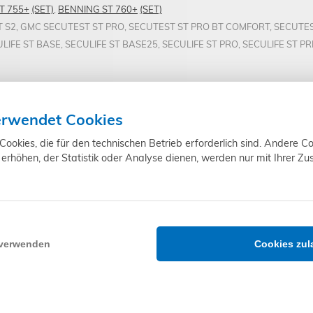
T 755+
(SET)
,
BENNING ST 760+
(SET)
ST S2, GMC SECUTEST ST PRO, SECUTEST ST PRO BT COMFORT, SECUTE
ULIFE ST BASE, SECULIFE ST BASE25, SECULIFE ST PRO, SECULIFE ST PR
Prüfleitung 5m
erwendet Cookies
10154024
okies, die für den technischen Betrieb erforderlich sind. Andere Co
erhöhen, der Statistik oder Analyse dienen, werden nur mit Ihrer Z
d Farbabweichungen, Irrtümer und Liefermöglichkeiten vorbehalten. Für 
 verwenden
Cookies zul