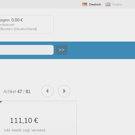
Deutsch
English
wagen:
0,00 €
ertsteuer
ndkosten (
Deutschland
)
agen anzeigen
>>
 auf "Kaufen", um Ihre
 abzuschließen.
tellung erfolgreich!
uf Wiedersehen!
Artikel
47
/
81
111,10 €
inkl. MwSt. zzgl. Versand