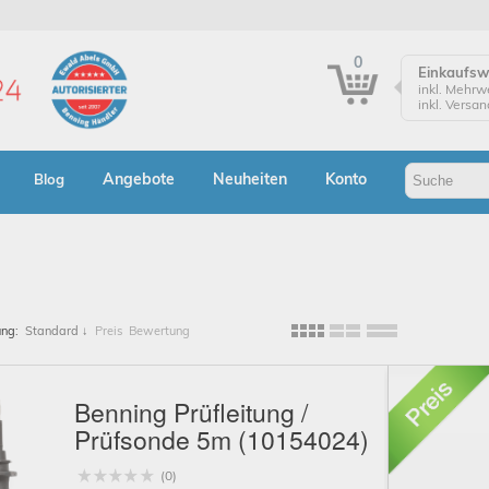
0
Einkaufs
inkl. Mehrw
inkl. Versa
Einkaufsw
Zur Kasse
Angebote
Neuheiten
Konto
Blog
Klicken Sie
Bestellung
Bes
A
ung:
Standard
↓
Preis
Bewertung
Benning Prüfleitung /
Prüfsonde 5m (10154024)
(0)