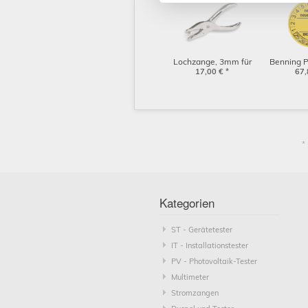
Lochzange, 3mm für
Benning P
Benning-
17,00
€
*
(75
67,
Prüfplaketten
*
Benning Prüfleitung /
Be
Prüfsonde 2m
71,10
€
*
Barcode
79,
(10150829)
2001 
(75
Kategorien
ST - Gerätetester
IT - Installationstester
PV - Photovoltaik-Tester
Multimeter
Stromzangen