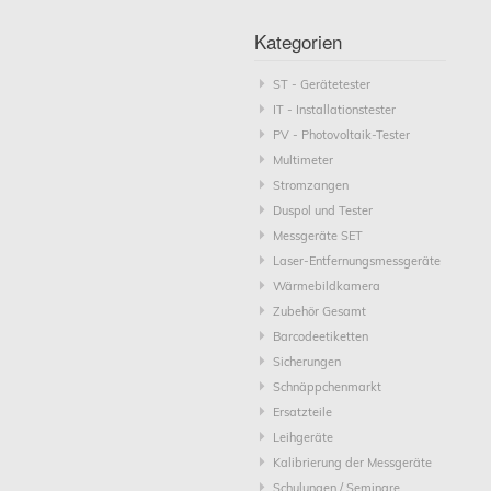
Kategorien
ST - Gerätetester
IT - Installationstester
PV - Photovoltaik-Tester
Multimeter
Stromzangen
Duspol und Tester
Messgeräte SET
Laser-Entfernungsmessgeräte
Wärmebildkamera
Zubehör Gesamt
Barcodeetiketten
Sicherungen
Schnäppchenmarkt
Ersatzteile
Leihgeräte
Kalibrierung der Messgeräte
Schulungen / Seminare