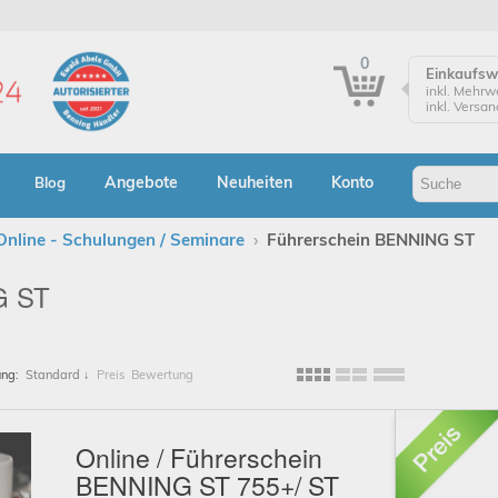
0
Einkaufs
inkl. Mehrw
inkl. Versa
Einkaufsw
Zur Kasse
Angebote
Neuheiten
Konto
Blog
Klicken Sie
Bestellung
Online - Schulungen / Seminare
›
Führerschein BENNING ST
Bes
G ST
A
ung:
Standard
↓
Preis
Bewertung
Online / Führerschein
BENNING ST 755+/ ST