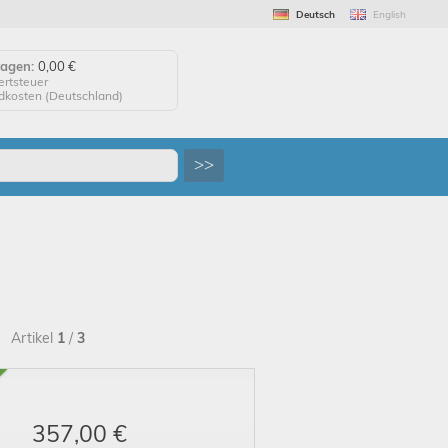
Deutsch
English
wagen:
0,00 €
ertsteuer
ndkosten (
Deutschland
)
agen anzeigen
>>
 auf "Kaufen", um Ihre
 abzuschließen.
tellung erfolgreich!
uf Wiedersehen!
Artikel
1
/
3
357,00 €