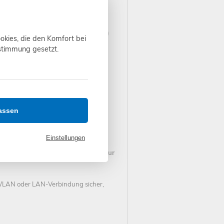
ware sowie der Cloudversion BTEC.
onisch unterwiesene Personen (EUP's)
okies, die den Komfort bei
ustimmung gesetzt.
ile Internetverbindung für Ihren PC
nload
assen
dose, Wasserkocher, Netzteil, etc.)
Einstellungen
nehmer ohne Kamera werden nicht zur
e WLAN oder LAN-Verbindung sicher,