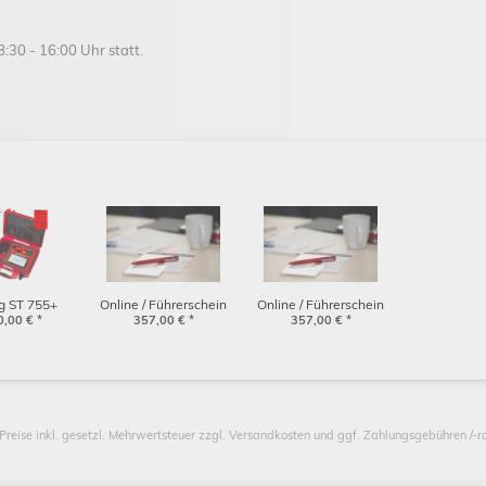
8:30 - 16:00 Uhr statt.
g ST 755+
Online / Führerschein
Online / Führerschein
Gerätetester
0,00
€
*
BENNING ST 755+/ ST
357,00
€
*
BENNING ST 755+/ ST
357,00
€
*
38249)
760+ (1 Tag) /
760+ (1 Tag) /
22.12.2026
28.09.2026
 Preise inkl. gesetzl. Mehrwertsteuer zzgl. Versandkosten und ggf. Zahlungsgebühren /-r