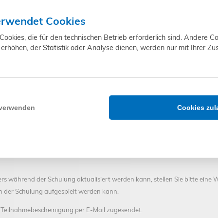
utzung von Benning 755+/ 760+ Messgeräten und der dazugehörigen Soft
erwendet Cookies
 Betriebstechnik / Gebäudetechnik, Mechatroniker, Elektromonteure, Elektr
okies, die für den technischen Betrieb erforderlich sind. Andere Co
erhöhen, der Statistik oder Analyse dienen, werden nur mit Ihrer Z
konferenz-Software ZOOM statt - deshalb benötigen Sie eine gute und stab
wser teilnehmen oder das Programm herunterladen:
https://zoom.us/de/dow
 verwenden
Cookies zul
rden Ihnen zwei Tage vor Schulungsbeginn per E-Mail zugesendet.
rüflinge, die Sie bei der Schulung testen wollen, bereit (z. B. Mehrfachsteck
u können benötigen Sie eine Kamera (Webcam) und ein Mikrofon. Teil
ers während der Schulung aktualisiert werden kann, stellen Sie bitte ein
 der Schulung aufgespielt werden kann.
 Teilnahmebescheinigung per E-Mail zugesendet.