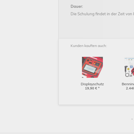
Dauer:
Die Schulung findet in der Zeit von 
Kunden kauften auch:
Displayschutz
Bennin
Hybridglas für
19,90
€
*
BTEC Set 
2.44
Benning ST 755+ / ST
(102
760+ (304111)
*