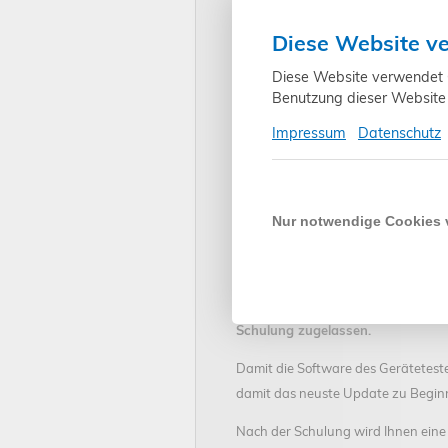
Sicherheit im Umgang und der Ben
Diese Website v
Teilnahmevoraussetzung:
Elektrofachkräfte wie Elektroniker
Diese Website verwendet Co
und alle anderen Interessierten.
Benutzung dieser Website 
Organisatorisches:
Impressum
Datenschutz
Die Schulung findet über die Video
und für Ihr Messgerät.
Sie können über Ihren Internetbro
Nur notwendige Cookies
Die Zugangsdaten zur Schulung we
Bitte halten Sie Ihr Messgerät und P
Um an der Schulung teilnehmen z
Schulung zugelassen.
Damit die Software des Gerätetest
damit das neuste Update zu Beginn
Nach der Schulung wird Ihnen eine